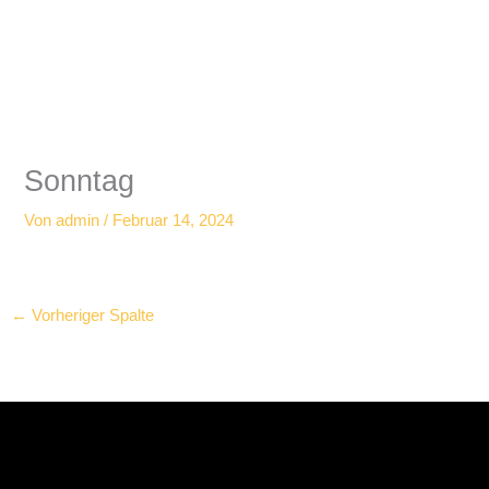
Zum
Inhalt
springen
Sonntag
Von
admin
/
Februar 14, 2024
←
Vorheriger Spalte